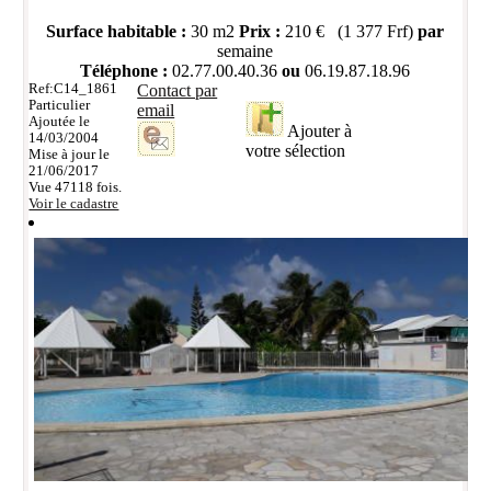
Surface habitable :
30 m2
Prix :
210 € (1 377 Frf)
par
semaine
Téléphone :
02.77.00.40.36
ou
06.19.87.18.96
Ref:C14_1861
Contact par
Particulier
email
Ajoutée le
Ajouter à
14/03/2004
votre sélection
Mise à jour le
21/06/2017
Vue 47118 fois.
Voir le cadastre