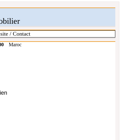
bilier
site / Contact
00
Maroc
ien