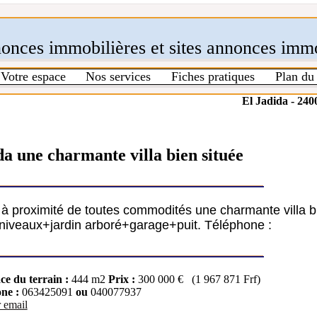
nonces immobilières et sites annonces immo
Votre espace
Nos services
Fiches pratiques
Plan du 
El Jadida - 240
da une charmante villa bien située
da à proximité de toutes commodités une charmante villa b
 niveaux+jardin arboré+garage+puit. Téléphone :
ce du terrain :
444 m2
Prix :
300 000 € (1 967 871 Frf)
ne :
063425091
ou
040077937
 email