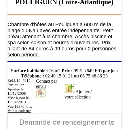
POULIGUEN (Loire-Atlantique)
Chambre d'hôtes au Pouliguen à 600 m de la
plage du Nau avec entrée indépendante. Petit
préau attenant à la chambre. Accès piscine et
spa selon saison et heures d'ouvertures. Prix
allant de 84 euros à 99 euros pour 2 personnes
selon période.
Surface habitable :
16 m2
Prix :
99 € (649 Frf)
par
jour
Téléphone :
02 40 15 01 21
ou
06 75 48 86 23
Ref:L15_4915
Contact par
Particulier
email
Ajoutée le
Ajouter à
15/12/2008
votre sélection
Mise à jour le
18/04/2013
Vue 13370 fois.
Voir le cadastre
Demande de renseignements