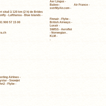
Aer Lingus -
Baboo -
Air France -
sstrMyAir.com -
t situé à 120 km (2 h) de Brides
fly - Lufthansa - Blue Islands -
Finnair - Flybe -
 41 900 57 15 00
British Airways -
Luxair -
SWISS - Aeroflot
a.ch
- Norwegian .
KLM -
-
erling Airlines -
lystar - Snowjet
Jet2 - Flybe -