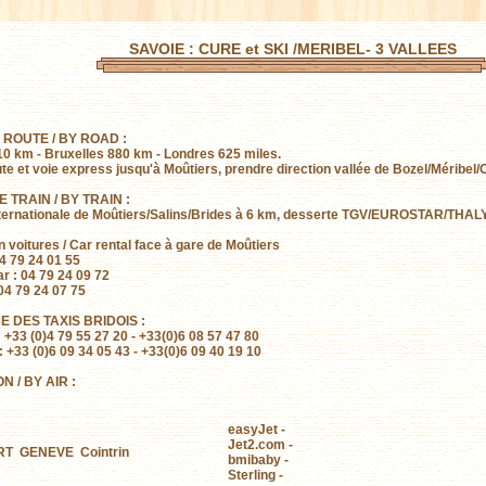
SAVOIE : CURE et SKI /MERIBEL- 3 VALLEES
 ROUTE / BY ROAD :
10 km - Bruxelles 880 km - Londres 625 miles.
te et voie express jusqu'à Moûtiers, prendre direction vallée de Bozel/Méribel/
E TRAIN / BY TRAIN :
ternationale de Moûtiers/Salins/Brides à 6 km, desserte TGV/EUROSTAR/THALY
n voitures / Car rental face à gare de Moûtiers
04 79 24 01 55
r : 04 79 24 09 72
 04 79 24 07 75
E DES TAXIS BRIDOIS :
 +33 (0)4 79 55 27 20 - +33(0)6 08 57 47 80
 : +33 (0)6 09 34 05 43 - +33(0)6 09 40 19 10
N / BY AIR :
easyJet -
Jet2.com -
T GENEVE Cointrin
bmibaby -
Sterling -