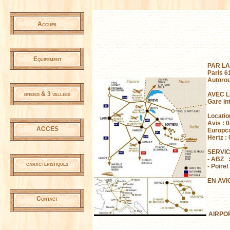
Accueil
Equipement
PAR LA
Paris 6
Autorou
brides & 3 vallées
AVEC L
Gare in
Locatio
Avis : 
ACCES
Europca
Hertz :
SERVIC
- ABZ :
caracteristiques
- Poirel
EN AVIO
Contact
AIRPOR