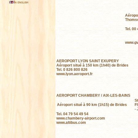
In english
Aéropor
Thomson
Tel. 00
www.gv
AEROPORT LYON SAINT EXUPERY
Aéroport situé à 150 km (1h40) de Brides
Tel. 0 826 800 826
www.lyon.aeroport.fr
AEROPORT CHAMBERY / AIX-LES-BAINS
St
Aéroport situé à 90 km (1h15) de Brides
F
- 
Tel. 04 79 54 49 54
www.chambery-airport.com
www.altibus.com