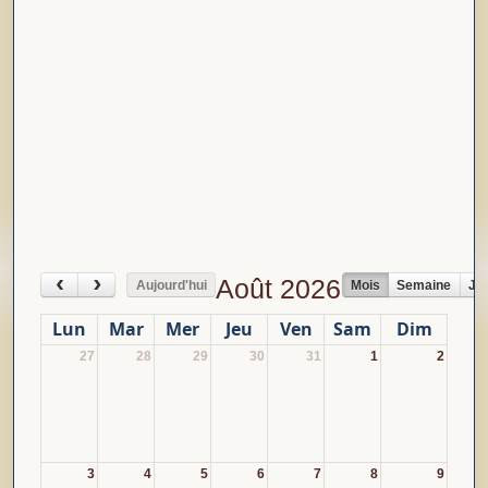
‹
›
Août 2026
Aujourd'hui
Mois
Semaine
Jo
Lun
Mar
Mer
Jeu
Ven
Sam
Dim
27
28
29
30
31
1
2
3
4
5
6
7
8
9